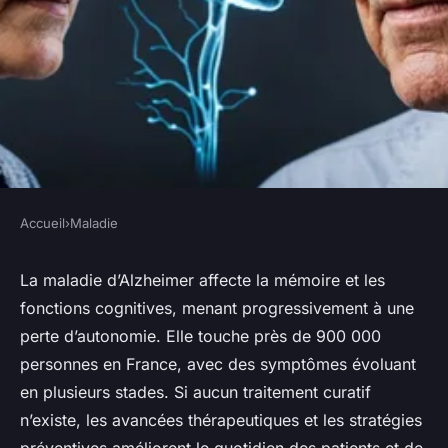
Accueil
›
Maladie
MALADIE
Alzheimer : décryptage des
La maladie d’Alzheimer affecte la mémoire et les
fonctions cognitives, menant progressivement à une
symptômes et des innovations
perte d’autonomie. Elle touche près de 900 000
thérapeutiques
personnes en France, avec des symptômes évoluant
en plusieurs stades. Si aucun traitement curatif
Héloïse
•
15 septembre 2025
•
4 min de lecture
n’existe, les avancées thérapeutiques et les stratégies